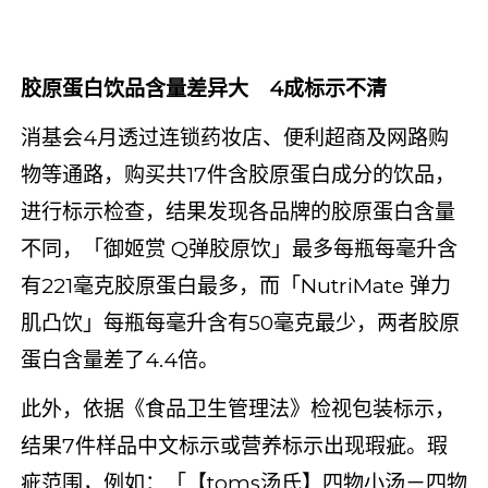
胶原蛋白饮品含量差异大 4成标示不清
消基会4月透过连锁药妆店、便利超商及网路购
物等通路，购买共17件含胶原蛋白成分的饮品，
进行标示检查，结果发现各品牌的胶原蛋白含量
不同，「御姬赏 Q弹胶原饮」最多每瓶每毫升含
有221毫克胶原蛋白最多，而「NutriMate 弹力
肌凸饮」每瓶每毫升含有50毫克最少，两者胶原
蛋白含量差了4.4倍。
此外，依据《食品卫生管理法》检视包装标示，
结果7件样品中文标示或营养标示出现瑕疵。瑕
疵范围，例如：「【toms汤氏】四物小汤－四物