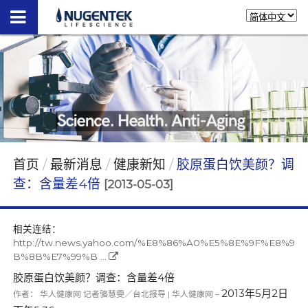
首页
最新消息
健康新知
胶原蛋白饮美颜？调
查：含量差4倍
[2013-05-03]
相关连结：
http://tw.news.yahoo.com/%E8%86%A0%E5%8E%9F%E8%9
B%8B%E7%99%B ...
胶原蛋白饮美颜？调查：含量差4倍
2013年5月2日
作者：
华人健康网 记者骆慧雯／台北报导
|
华人健康网
–