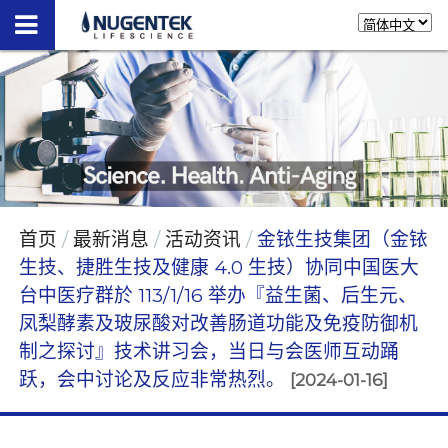
首页
最新消息
活动资讯
⾦铱⽣技集团（⾦铱
⽣技、捷胜⽣技及健康 4.0 ⽣技）协同中国医大
台中医疗群於 113/1/16 举办『益生菌、后生元、
凤梨酵素及玻尿酸对改善肠道功能及免疫防御机
制之探讨』技术讲习会，当日与会医师互动踊
跃，会中讨论及反应非常热烈。
[2024-01-16]