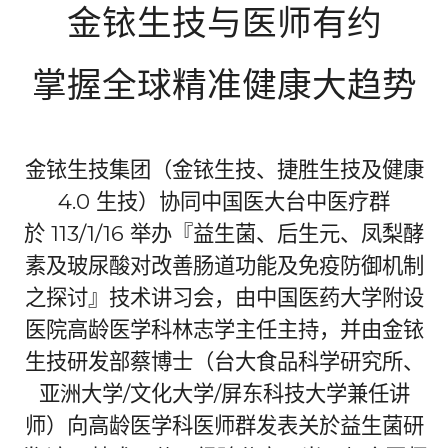
金铱生技与医师有约
掌握全球精准健康大趋势
⾦铱⽣技集团（⾦铱⽣技、捷胜⽣技及健康
4.0
⽣技）协同中国医大台中医疗群
於
113/1/16
举办『益生菌、后生元、凤梨酵
素及玻尿酸对改善肠道功能及免疫防御机制
之探讨』技术讲习会，由中国医药大学附设
医院高龄医学科林志学主任主持，并由金铱
生技研发部蔡博士（台大食品科学研究所、
亚洲大学
/
文化大学
/
屏东科技大学兼任讲
师）向高龄医学科医师群发表关於益生菌研