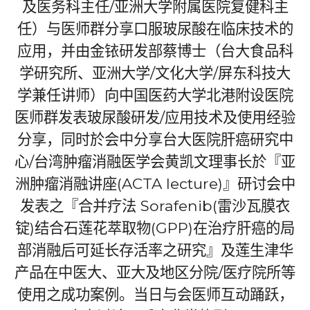
及医务科主任
/
亚洲大学附属医院复健科主
任）与医师群分享口服玻尿酸在临床技术的
应用，并由金铱研发部蔡博士（台大食品科
学研究所、亚洲大学
/
文化大学
/
屏东科技大
学兼任讲师）向中国医药大学北港附设医院
医师群发表玻尿酸研发
/
应用技术及使用经验
分享，同时於会中分享台大医院肝癌研究中
心
/
台湾肿瘤消融医学会黄凯文理事长於『亚
洲肿瘤消融讲座
(ACTA lecture)
』研讨会中
发表之『合并疗法
Sorafenib(
雷沙瓦膜衣
锭
)
结合石莲花萃取物
(GPP)
在治疗肝癌的局
部消融后可延长存活率之研究』及莲生津华
产品在中医大、亚大及地区分院
/
医疗院所等
使用之成功案例。当日与会医师互动踊跃，