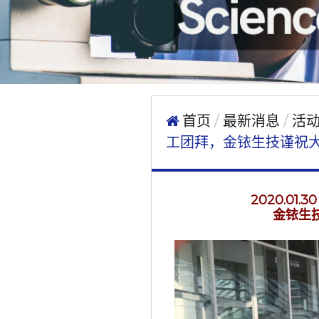
首页
最新消息
活
工团拜，金铱生技谨祝
2020.0
金铱生