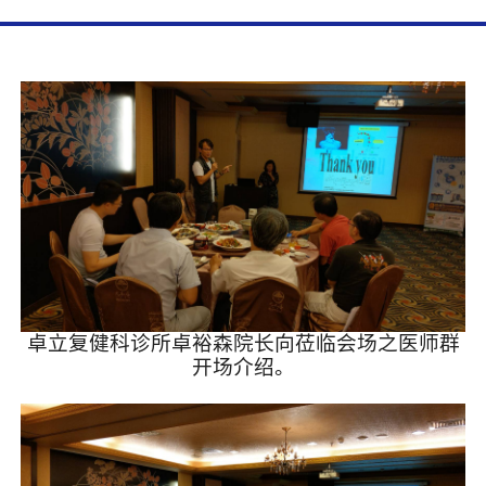
卓立复健科诊所卓裕森院长向莅临会场之医师群
开场介绍。