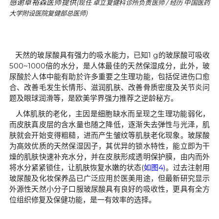
感谢卓裕森医师提供
(
现任
卓立复健科诊所负责医师
/
经历
中国医药
大学附设医院复健部总医师
)
天然的玻尿酸具有强力的吸水能力，已知
1 g
的玻尿酸可吸收
500~1000
倍的水分，是人体最佳的天然保湿成分，此外，玻
尿酸於人体中能有助於许多重要之生理功能，包括促进伤口愈
合、改善毛发生长情形、滋润肌肤、改善骨质密度及关节炎问
题及眼球润滑等，是欧美学界强力推荐之逆龄秘方。
人体肌肤的老化，主因是细胞缺水而呈现之生理功能弱化，
而皮肤真皮层的含水量也随之降低，逐渐失去弹性与光泽，肌
肤就会开始变得粗糙，进而产生皱纹等肌肤老化现象。玻尿酸
为高效优质的天然保湿因子，其优异的锁水特性，能立即为干
燥的肌肤快速补充水分，并在皮肤形成透明保护膜，由内而外
将水分紧紧锁住，让肌肤恢复水嫩的状态
(
如图
4)
。过去注射用
玻尿酸及化妆保养品已广泛应用於医美用途，但最新研究显示
外源性天然小分子口服玻尿酸具有良好的吸收性，更具有全方
位组织修复及保健功能，是一有效率的选择。