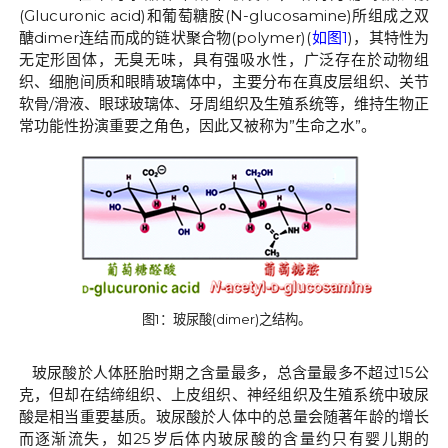
(
Glucuronic acid
)
和葡萄糖胺
(
N-glucosamine
)
所组成之双
醣
dimer
连结而成的链状聚合物
(polymer)(
如图
1
)
，其特性为
无定形固体，无臭无味，具有强吸水性，广泛存在於动物组
织、细胞间质和眼睛玻璃体中，主要分布在真皮层组织、关节
软骨
/
滑液、眼球玻璃体、牙周组织及生殖系统等，维持生物正
常功能性扮演重要之角色，因此又被称为
”
生命之水
”
。
图
1
：玻尿酸
(dimer)
之结构。
玻尿酸於人体胚胎时期之含量最多，总含量最多不超过
15
公
克，但却在结缔组织、上皮组织、神经组织及生殖系统中玻尿
酸是相当重要基质。玻尿酸於人体中的总量会随著年龄的增长
而逐渐流失，如
25
岁后体内玻尿酸的含量约只有婴儿期的