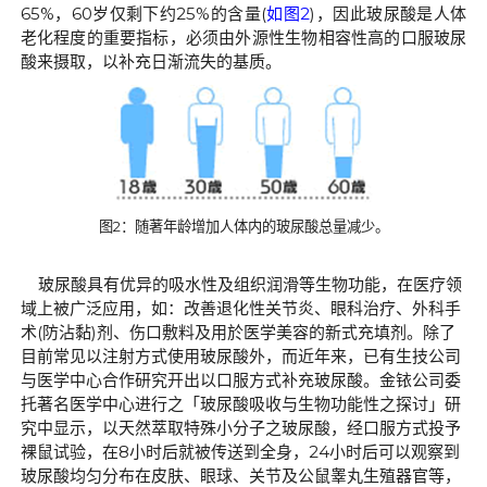
65%
，
60
岁仅剩下约
25%
的含量
(
如图
2
)
，因此玻尿酸是人体
老化程度的重要指标，必须由外源性生物相容性高的口服玻尿
酸来摄取，以补充日渐流失的基质。
图
2
：随著年龄增加人体内的玻尿酸总量减少。
玻尿酸具有优异的吸水性及组织润滑等生物功能，在医疗领
域上被广泛应用，如：改善退化性关节炎、眼科治疗、外科手
术
(
防沾黏
)
剂、伤口敷料及用於医学美容的新式充填剂。除了
目前常见以注射方式使用玻尿酸外，而近年来，已有生技公司
与医学中心合作研究开出以口服方式补充玻尿酸。金铱公司委
托著名医学中心进行之「玻尿酸吸收与生物功能性之探讨」研
究中显示，以天然萃取特殊小分子之玻尿酸，经口服方式投予
裸鼠试验，在
8
小时后就被传送到全身，
24
小时后可以观察到
玻尿酸均匀分布在皮肤、眼球、关节及公鼠睾丸生殖器官等，