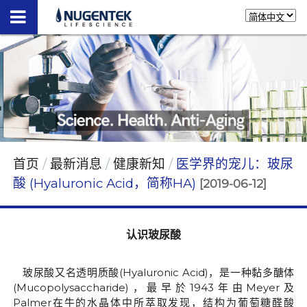
首页
最新消息
健康新知
医学界的宠儿：玻尿
酸 (Hyaluronic Acid，简称HA)
[2019-06-12]
认识玻尿酸
玻尿酸又名透明质酸
(
Hyaluronic Acid
)
，是一种黏多醣体
(
Mucopolysaccharide
)
，最早於
1943
年由
Meyer
及
Palmer
在牛的水晶体中所萃取发现，结构为葡萄糖醛酸