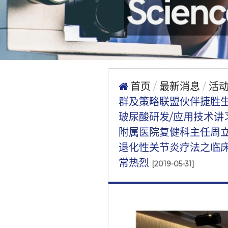
首页
最新消息
活
群及策略联盟伙伴捷胜生技
玻尿酸研发/应用技术
附属医院复健科主任周
退化性关节炎疗法之临
常热烈
[2019-05-31]