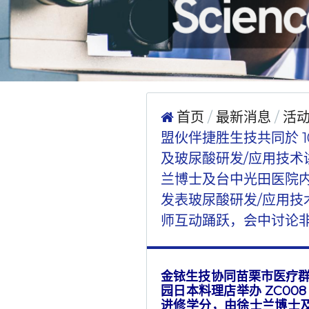
首页
最新消息
活
盟伙伴捷胜生技共同於 10
及玻尿酸研发/应用技
兰博士及台中光田医院
发表玻尿酸研发/应用技
师互动踊跃，会中讨论
金铱生技协同苗栗市医疗群及
园日本料理店举办 ZC00
进修学分，由徐士兰博士