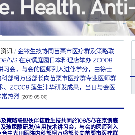
动资讯
金铱生技协同苗栗市医疗群及策略联
8/5/3 在京馔庭园日本料理店举办 ZC008
术讲习会，与会的医师列入进修学分，由徐士
内科部柯万盛部长向苗栗市医疗群专业医师群
术、ZC008 莲生津华研发成果，当日与会医
非常热烈
[2019-05-06]
策略联盟伙伴捷胜生技共同於108/5/3在京馔庭
8 及玻尿酸研发/应用技术讲习会，与会的医师列入
及台中光田医院内科部柯万盛部长向苗栗市医疗群