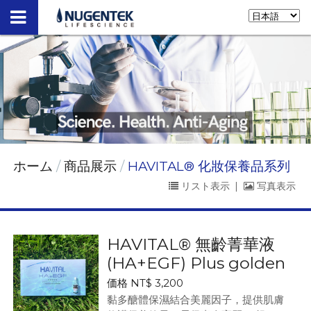
ホーム
商品展示
HAVITAL® 化妝保養品系列
リスト表示
|
写真表示
HAVITAL® 無齡菁華液
(HA+EGF) Plus golden
価格 NT$ 3,200
黏多醣體保濕結合美麗因子，提供肌膚