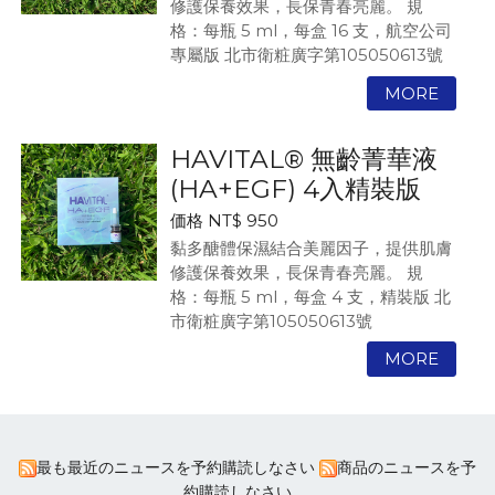
修護保養效果，長保青春亮麗。
規
格：每瓶 5 ml，每盒 16 支，航空公司
專屬版
北市衛粧廣字第105050613號
HAVITAL® 無齡菁華液
(HA+EGF) 4入精裝版
価格 NT$ 950
黏多醣體保濕結合美麗因子，提供肌膚
修護保養效果，長保青春亮麗。
規
格：每瓶 5 ml，每盒 4 支，精裝版
北
市衛粧廣字第105050613號
最も最近のニュースを予約購読しなさい
商品のニュースを予
約購読しなさい