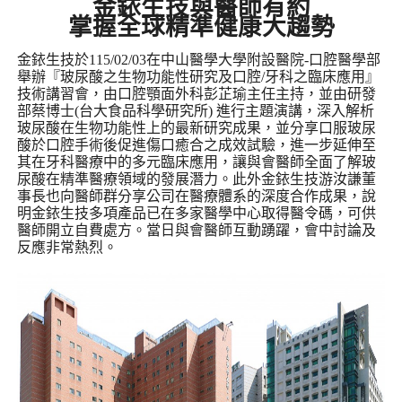
金銥生技與醫師有約
掌握全球精準健康大趨勢
金銥生技於115/02/03在中山醫學大學附設醫院-口腔醫學部
舉辦『玻尿酸之生物功能性研究及口腔/牙科之臨床應用』
技術講習會，由口腔顎面外科彭芷瑜主任主持，並由研發
部蔡博士(台大食品科學研究所)
進行主題演講，深入解析
玻尿酸在生物功能性上的最新研究成果，並分享口服玻尿
酸於口腔手術後促進傷口癒合之成效試驗，進一步延伸至
其在牙科醫療中的多元臨床應用，讓與會醫師全面了解玻
尿酸在精準醫療領域的發展潛力。此外金銥生技游汝謙董
事長也向醫師群分享公司在醫療體系的深度合作成果，說
明金銥生技多項產品已在多家醫學中心取得醫令碼，可供
醫師開立自費處方。當日與會醫師互動踴躍，會中討論及
反應非常熱烈。