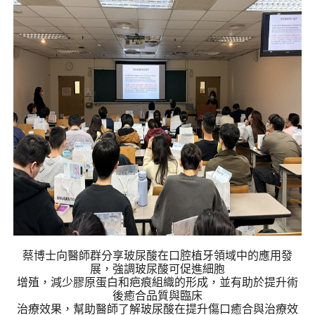
蔡博士向醫師群分享玻尿酸在口腔植牙領域中的應用發
展，強調玻尿酸可促進細胞
增殖，減少膠原蛋白和疤痕組織的形成
，
並有助於提升術
後癒合品質與臨床
治療效果，幫助醫師了解玻尿酸在提升傷口癒合與治療效