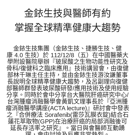
金銥生技與醫師有約
掌握全球精準健康大趨勢
金銥生技集團（金銥生技、捷勝生技、健
康
4.0
生技）於
112/12/8
（五）在中國醫藥大
學附設醫院舉辦『玻尿酸之生物功能性研究及
骨科
/
復健科之臨床應用』技術講習會，由復健
部林千琳主任主持，並由金銥生技游汝謙董事
長說明全球精準健康大趨勢，及呂副理向復健
部醫師群發表玻尿酸研發
/
應用技術及使用經驗
分享。同時於會中分享台大醫院肝癌研究中心
/
台灣腫瘤消融醫學會黃凱文理事長於『亞洲腫
瘤消融醫學講座
(ACTA lecture)
』研討會中發表
之『合併療法
Sorafenib(
雷莎瓦膜衣錠
)
結合石
蓮花萃取物
(GPP)
在治療肝癌的局部消融後可
延長存活率之研究』。當日與會醫師互動踴
躍，會中討論及反應非常熱烈。