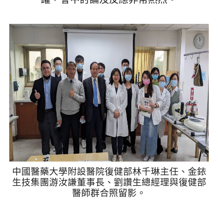
中國醫藥大學附設醫院復健部林千琳主任、金銥
生技集團游汝謙董事長、劉讚生總經理與復健部
醫師群合照留影。