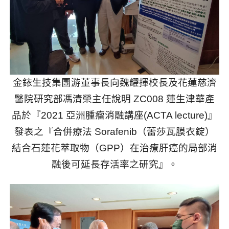
金銥生技集團游董事長向魏耀揮校長及花蓮慈濟
醫院研究部馮清榮主任說明
ZC008
蓮生津華產
品於『
2021
亞洲腫瘤消融講座
(ACTA lecture)
』
發表之『合併療法
Sorafenib
（蕾莎瓦膜衣錠）
結合石蓮花萃取物（
GPP
）在治療肝癌的局部消
融後可延長存活率之研究』。