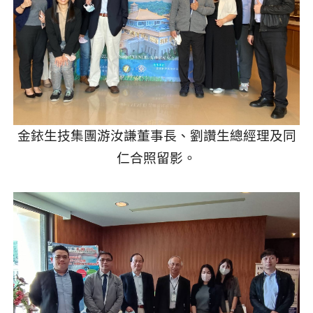
金銥生技集團游汝謙董事長、劉讚生總經理及同
仁合照留影。