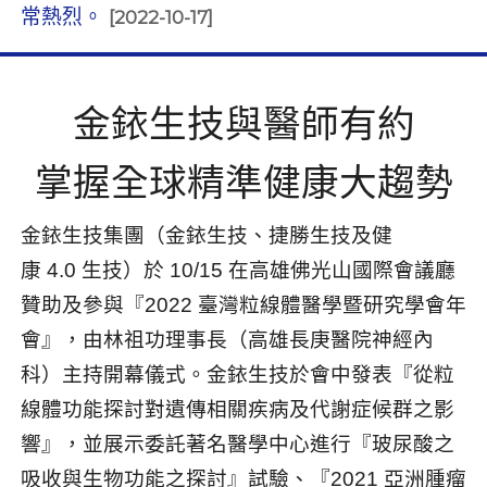
常熱烈。
[2022-10-17]
金銥生技與醫師有約
掌握全球精準健康大趨勢
金銥生技集團（金銥生技、捷勝生技及健
康
4.0
生技）於
10/15
在高雄佛光山國際會議廳
贊助及參與『
2022
臺灣粒線體醫學暨研究學會年
會』，由林祖功理事長（高雄長庚醫院神經內
科）主持開幕儀式。金銥生技於會中發表『從粒
線體功能探討對遺傳相關疾病及代謝症候群之影
響』，並展示委託著名醫學中心進行『玻尿酸之
吸收與生物功能之探討』試驗、『
2021
亞洲腫瘤