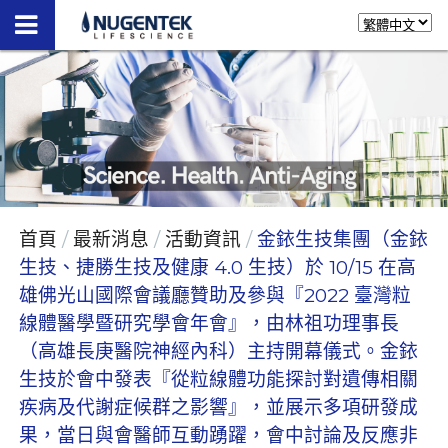
首頁
最新消息
活動資訊
金銥生技集團（金銥
生技、捷勝生技及健康 4.0 生技）於 10/15 在高
雄佛光山國際會議廳贊助及參與『2022 臺灣粒
線體醫學暨研究學會年會』，由林祖功理事長
（高雄長庚醫院神經內科）主持開幕儀式。金銥
生技於會中發表『從粒線體功能探討對遺傳相關
疾病及代謝症候群之影響』，並展示多項研發成
果，當日與會醫師互動踴躍，會中討論及反應非