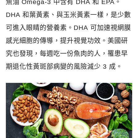
魚油
Omega-3
中含有
DHA
和
EPA
。
DHA
和葉黃素、與玉米黃素一樣，是少數
可進入眼睛的營養素。
DHA
可加速視網膜
感光細胞的傳導，提升視覺功效。美國研
究也發現，每週吃一份魚肉的人，罹患早
期退化性黃斑部病變的風險減少
3
成。