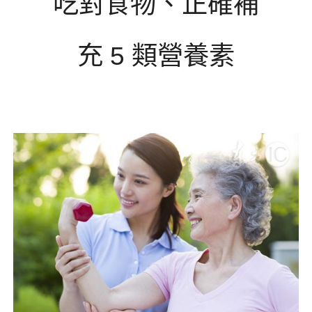
吃對食物、正確補
充
5
類營養素