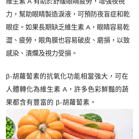
維生素
A
有助於舒緩眼睛疲勞，增強夜視
力，幫助眼睛製造淚液，可預防夜盲症和乾
眼症。如果長期缺乏維生素
A
，眼睛容易乾
澀、疲勞，眼角膜也容易破皮、磨損，以致
感染、潰爛及視力受損。
β-
胡蘿蔔素的抗氧化功能相當強大，可在
人體轉化為維生素
A
，許多色彩鮮豔的蔬
果都含有豐富的
β-
胡蘿蔔素。