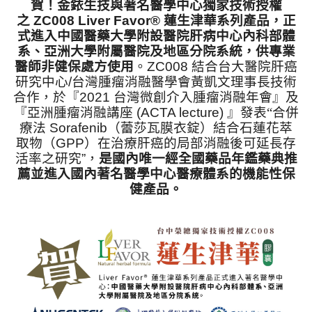
賀！金銥生技與著名醫學中心獨家技術授權
之
Z
C008
Liver Favor®
蓮生津華系列產品，正
式進入中國醫藥大學附設醫院肝病中心內科部體
系、亞洲大學附屬醫院及地區分院系統，供專業
醫師非健保處方使用
。
ZC008
結合台大醫院肝癌
研究中心
/
台灣腫瘤消融醫學會黃凱文理事長技術
合作，於『
2021
台灣微創介入腫瘤消融年會』及
『亞洲腫瘤消融講座
(ACTA lecture)
』發表
“
合併
療法
Sorafenib
（蕾莎瓦膜衣錠）結合石蓮花萃
取物（
GPP
）在治療肝癌的局部消融後可延長存
活率之研究”，
是國內唯一經全國藥品年鑑藥典推
薦並進入國內著名醫學中心醫療體系的機能性保
健產品。