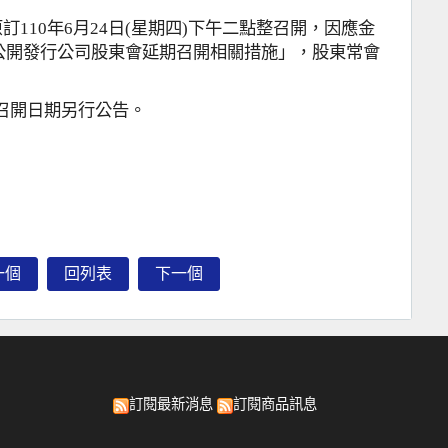
原訂
110
年
6
月
24
日
(
星期四
)
下午二點整召開，因應金
公開發行公司股東會延期召開相關措施」，股東常會
召開日期另行公告。
一個
回列表
下一個
訂閱最新消息
訂閱商品訊息