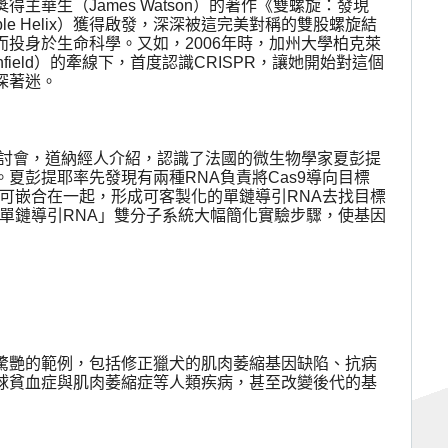
獎得主華生（
James Watson
）的著作《雙螺旋：發現
le Helix
）獲得啟發，深深被這完美對稱的雙股螺旋結
而投身於生命科學。又如，
2006
年時，加州大學柏克萊
nfield
）的牽線下，首度認識
CRISPR
，讓她開始對這個
深著迷。
討會，道納經人介紹，認識了法國的微生物學家夏彭提
。夏彭提耶率先發現有兩種
RNA
負責將
Cas9
導向目標
可嵌合在一起，形成可客製化的單鏈導引
RNA
去找目標
單鏈導引
RNA
」雙分子系統大幅簡化實驗步驟，使基因
驚艷的範例，包括修正獵犬的肌肉萎縮基因缺陷、抗病
球貧血症與肌肉萎縮症等人類疾病，甚至改變後代的基