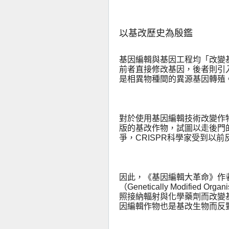
以基改歷史為殷鑑
基因編輯與基因工程均「改變
前者直接修改基因，後者則引
是相異物種間的異源基因轉殖
對於使用基因編輯技術改變作
版的基改作物，試圖以走後門
爭，
CRISPR
科學家受到以前
因此，《基因編輯大革命》作
（
Genetically Modified Orga
照接納輻射與化學藥劑而改變
因編輯作物也是基改生物而反