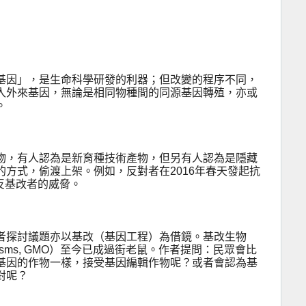
基因」，是生命科學研發的利器；但改變的程序不同，
入外來基因，無論是相同物種間的同源基因轉殖，亦或
。
物，有人認為是新育種技術產物，但另有人認為是隱藏
的方式，偷渡上架。例如，反對者在
2016
年春天發起抗
反基改者的威脅。
者探討議題亦以基改（基因工程）為借鏡。基改生物
nisms, GMO
）至今已成過街老鼠。作者提問：民眾會比
基因的作物一樣，接受基因編輯作物呢？或者會認為基
對呢？