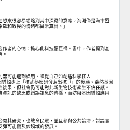
在想來很容易領略到其中深藏的意義。海灘僅是海市蜃
希望和敬畏的情緒都異常真實。」
容作者的心情：擔心此科技釀巨禍。書中，作者提到甚
醒。
利器可能遭到誤用，頓覺自己如創造科學怪人
因編輯步上「核武秘密研發惹出抗爭」的後塵。雖然基因
性後果，但社會仍可能對此新生物技術產生不信任感。
自資訊的缺乏或錯誤訊息的傳播，而妨礙基因編輯應用
公開其研究，也教育民眾，並且參與公共論壇，討論實
反彈可能傷及該領域的發展。