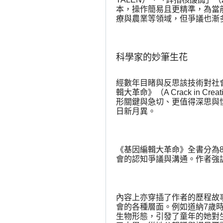
本，操作簡易且更精準，為當
療與農業等領域，但爭議也漸
科學家的妙筆生花
經數年目睹與反思該技術對社
輯大革命》（
A Crack in Creat
形關鍵與急切、更值得深思與
日新月異。
《基因編輯大革命》全書分為
會的認知爭議與溝通。作者強
內容上亦穿插了作者的歷程故
會的各種層面。例如道納
7
歲
生物形態，引發了童年的她對