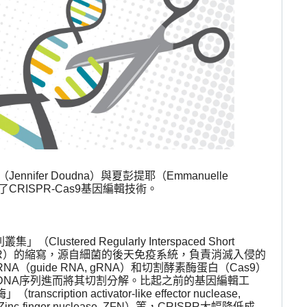
（
Jennifer Doudna
）與夏彭提耶（
Emmanuelle
了
CRISPR-Cas9
基因編輯技術。
列叢集」（
Clustered Regularly Interspaced Short
R
）的縮寫，源自細菌的後天免疫系統，負責消滅入侵的
RNA
（
guide RNA, gRNA
）和切割酵素酶蛋白（
Cas9
）
DNA
序列進而將其切割分解。比起之前的基因編輯工
酶」（
transcription activator-like effector nuclease,
Zinc-finger nuclease, ZFN
）等，
CRISPR
大幅降低成