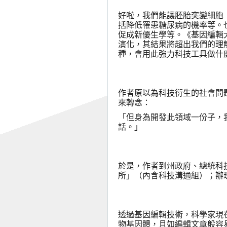
好啦，我們能讓胚胎突變細胞
括降低罹患糖尿病的機率等。
促成新優生學等。《基因編輯
演化，其結果將超出我們的理
種，會用此強力科技工具做什
作者原以為科技衍生的社會問
來轉念：
「但身為開發此領域一份子，
話。」
於是，作者到州政府、總統科
所」（內含科技溝通組）；辦
透過基因編輯技術，科學家現
物基因體，且如編輯文章般容