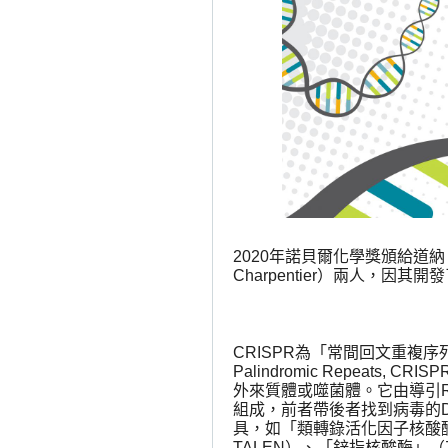
2020
年諾貝爾化學獎頒給道納
Charpentier
）兩人，因其開發
CRISPR
為「常間回文重複序
Palindromic Repeats, CRISP
外來質體或噬菌體。它由導引
組成，前者帶後者找到病毒的
具，如「類轉錄活化因子核酸
TALEN
）、「鋅指核酸酶」（