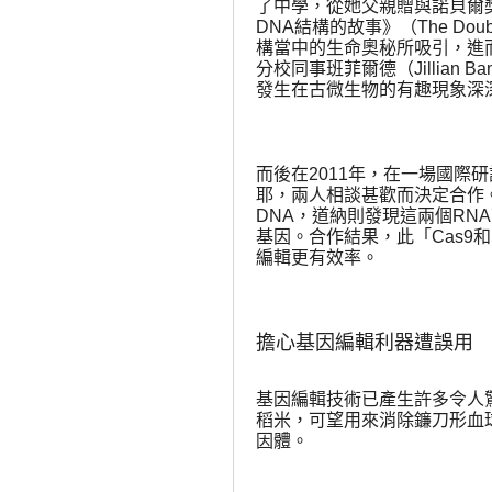
了中學，從她父親贈與諾貝爾
DNA
結構的故事》（
The Doub
構當中的生命奧秘所吸引，進
分校同事班菲爾德（
Jillian Ba
發生在古微生物的有趣現象深
而後在
2011
年，在一場國際研
耶，兩人相談甚歡而決定合作
DNA
，道納則發現這兩個
RNA
基因。合作結果，此「
Cas9
和
編輯更有效率。
擔心基因編輯利器遭誤用
基因編輯技術已產生許多令人
稻米，可望用來消除鐮刀形血
因體。