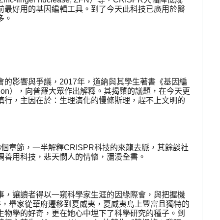
前最好用的基因編輯工具。到了今天此科技已廣用於醫
多。
會的影響與爭議，
2017
年，道納與其學生著書《基因編
ion
），向普羅大眾作出解釋。其揭櫫的議題，在今天更
慎行，主因在於：生理演化的慢條斯理，趕不上文明的
8
個章節，一半解釋
CRISPR
科技的來龍去脈，其餘談社
調善用科技，悲天憫人的情懷，瀰漫全書。
事，讓讀者得以一窺科學家生涯的因緣際會，與把握機
時，舉家從華府遷移到夏威夷，夏威夷島上豐富且獨特的
生物學的好奇，更在她心中埋下了科學研究的種子。到