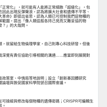
「正常化」，就可能有人能將正常細胞「超級化」，包
也因此出現反彈聲浪，認為將擴大社會和遺傳不平等、
大革命》即提出省思，認為人類已可控制我們這物種的
解範圍，提出「像人類這般各持己見而又難妥協的物
麼？」的大哉問。
題，就留給生物倫理學家，自己則專心科技研發。但後
我深覺有責任協助引導相關的溝通……應當即刻展開對
技政策室、中情局等地說明；設立「創新基因體研究
理論壇與敦促國家科學院號召國際會議。
在可操縱與修改每個物種的遺傳密碼；
CRISPR
可編輯生
易。