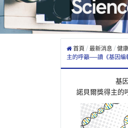
首頁
最新消息
健
主的呼籲──讀《基因編輯
基
諾貝爾獎得主的