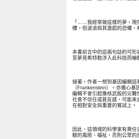
「……我經常做這樣的夢，現
樓，但波浪與其激起的恐懼、
本書前言中的這兩句話約可形
至夢見希特勒涉入此科技而嚇
接著，作者一想到基因編輯這
（
Frankenstein
）。亦擔心基
編輯不會引起像核武般的災難
社會不信任或甚反感，可能來
在相對安全與重要的嘗試上。
因此，這領域的科學家有責任
驗的風險、福祉，否則公眾的