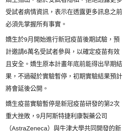
受試者病情資訊，表示在透露更多訊息之前
必須先掌握所有事實。
嬌生於
9
月開始進行新冠疫苗後期試驗，預
計邀請
6
萬名受試者參與，以確定疫苗有效
且安全。嬌生原本計畫年底前能得出早期結
果，不過礙於實驗暫停，初期實驗結果預計
將會延後公開。
嬌生疫苗實驗暫停是新冠疫苗研發的第
2
次
重大挫敗，
9
月阿斯特捷利康製藥公司
（
AstraZeneca
）與牛津大學共同開發的新