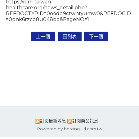
https://ibmi.taiwan-
healthcare.org/news_detail.php?
REFDOCTYPID=0o4dd9ctwhtyumw0&REFDOCID
=0pnk6rzcq8u048bo&PageNO=1
上一個
回列表
下一個
訂閱最新消息
訂閱商品訊息
Powered by hosting.url.com.tw