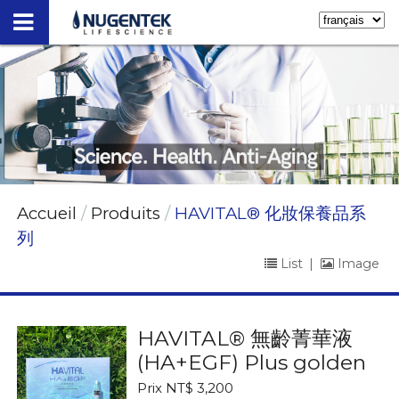
Accueil
Produits
HAVITAL® 化妝保養品系
列
List
|
Image
HAVITAL® 無齡菁華液
(HA+EGF) Plus golden
Prix NT$ 3,200