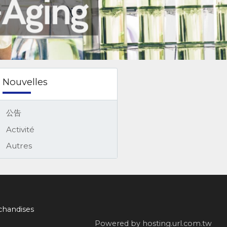
Nouvelles
公告
Activité
Autres
chandises
Powered by hosting.url.com.tw